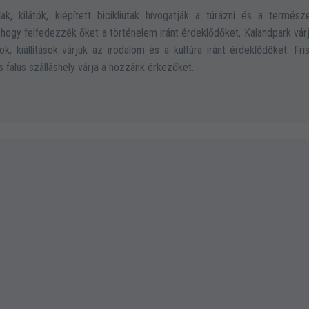
, kilátók, kiépített bicikliutak hívogatják a túrázni és a termész
 hogy felfedezzék őket a történelem iránt érdeklődőket, Kalandpark vár
kiállítások várjuk az irodalom és a kultúra iránt érdeklődőket. Fri
s falus szálláshely várja a hozzánk érkezőket.