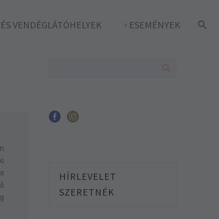
- ÉS VENDÉGLÁTÓHELYEK
ESEMÉNYEK
om
ki
án
HÍRLEVELET
tő
SZERETNÉK
ig