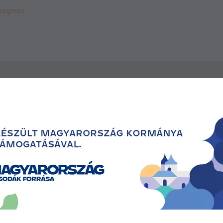
soregmec