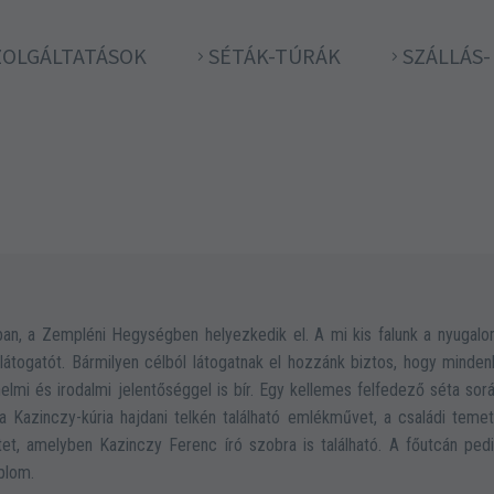
ZOLGÁLTATÁSOK
SÉTÁK-TÚRÁK
SZÁLLÁS
an, a Zempléni Hegységben helyezkedik el. A mi kis falunk a nyugal
látogatót. Bármilyen célból látogatnak el hozzánk biztos, hogy minden
nelmi és irodalmi jelentőséggel is bír. Egy kellemes felfedező séta sor
a Kazinczy-kúria hajdani telkén található emlékművet, a családi teme
et, amelyben Kazinczy Ferenc író szobra is található. A főutcán ped
plom.