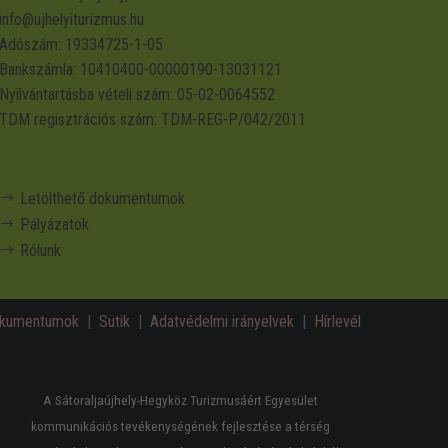
info@ujhelyiturizmus.hu
Adószám: 19334725-1-05
Bankszámla: 10410400-00000190-13031121
Nyilvántartásba vételi szám: 05-02-0064552
TDM regisztrációs szám: TDM-REG-P/042/2011
Letölthető dokumentumok
Pályázatok
Rólunk
dokumentumok
|
Sütik
|
Adatvédelmi irányelvek
|
Hírlevél
A Sátoraljaújhely-Hegyköz Turizmusáért Egyesület
kommunikációs tevékenységének fejlesztése a térség