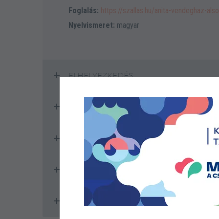
Foglalás:
https://szallas.hu/anita-vendeghaz-al
Nyelvismeret:
magyar
ELHELYEZKEDÉS
BESOROLÁS
SZOLGÁLTATÁSOK
KAPACITÁS
ÁRAK, NYITVATARTÁS