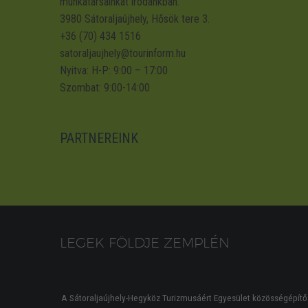
munkatársainkat irodánkban.
3980 Sátoraljaújhely, Hősök tere 3.
+36 (70) 434 1516
satoraljaujhely@tourinform.hu
Nyitva: H-P: 9:00 – 17:00
Szombat: 9:00-14:00
PARTNEREINK
LEGEK FÖLDJE ZEMPLÉN
A Sátoraljaújhely-Hegyköz Turizmusáért Egyesület közösségépítő