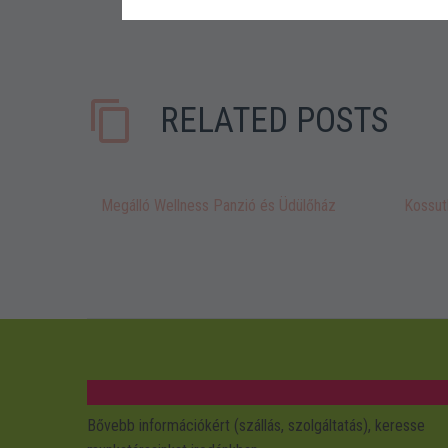
RELATED POSTS
Megálló Wellness Panzió és Üdülőház
Kossut
Bővebb információkért (szállás, szolgáltatás), keresse