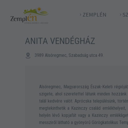
ZEMPLÉN
S
ANITA VENDÉGHÁZ


3989 Alsóregmec, Szabadság utca 49.
Alsóregmec, Magyarország Észak-Keleti régiójáb
szigete, ahol szeretettel látunk minden hozzánk 
talál kedvére valót. Aprócska településünk, törté
megtekinthetik a Kazinczy család emlékhelyeit, 
helyén lévő kopjafát vagy a Kazinczy emlékliget
messziről látható a gyönyörű Görögkatolikus Tem