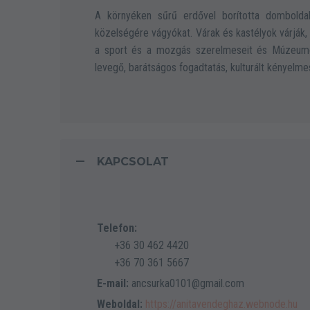
A környéken sűrű erdővel borította domboldalak
közelségére vágyókat. Várak és kastélyok várják,
a sport és a mozgás szerelmeseit és Múzeumok, 
levegő, barátságos fogadtatás, kulturált kényelme
KAPCSOLAT
Telefon:
+36 30 462 4420
+36 70 361 5667
E-mail:
ancsurka0101@gmail.com
Weboldal:
https://anitavendeghaz.webnode.hu