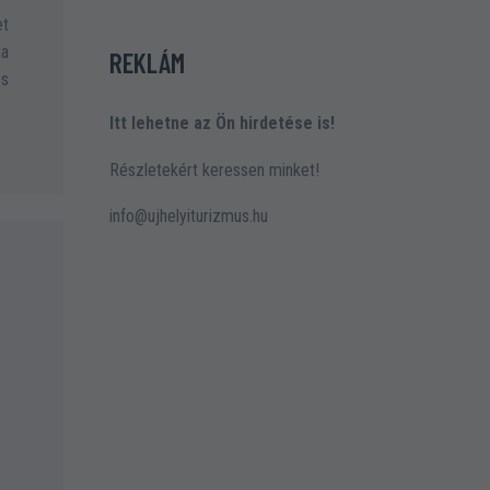
et
ja
REKLÁM
ss
Itt lehetne az Ön hirdetése is!
Részletekért keressen minket!
info@ujhelyiturizmus.hu