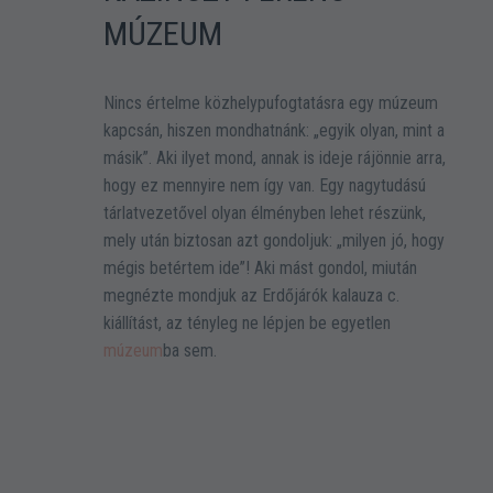
MÚZEUM
Ros
a s
Nincs értelme közhelypufogtatásra egy múzeum
bes
kapcsán, hiszen mondhatnánk: „egyik olyan, mint a
hát
másik”. Aki ilyet mond, annak is ideje rájönnie arra,
bol
hogy ez mennyire nem így van. Egy nagytudású
mag
 a
tárlatvezetővel olyan élményben lehet részünk,
mon
mely után biztosan azt gondoljuk: „milyen jó, hogy
idő
mégis betértem ide”! Aki mást gondol, miután
bes
megnézte mondjuk az Erdőjárók kalauza c.
va
kiállítást, az tényleg ne lépjen be egyetlen
múzeum
ba sem.