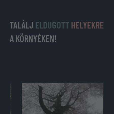
TALÁLJ
ELDUGOTT
HELYEKRE
A KÖRNYÉKEN!
ÓRIÁS BÜKKFA
A