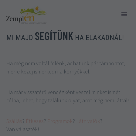
SEGÍTÜNK
MI MAJD
HA ELAKADNÁL!
Ha még nem voltál felénk, adhatunk pár támpontot,
merre kezdj ismerkedni a környékkel.
Ha már visszatérő vendégként veszel minket ismét
célba, lehet, hogy találunk olyat, amit még nem láttál!
Szállás
?
Étkezés
?
Programok
?
Látnivalók
?
Van választék!