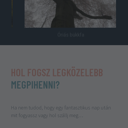
Óriás bükkfa
HOL FOGSZ LEGKÖZELEBB
MEGPIHENNI?
Ha nem tudod, hogy egy fantasztikus nap után
mit fogyassz vagy hol szállj meg…