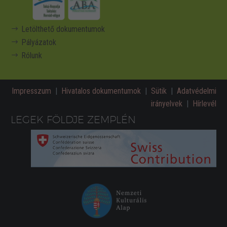
Letölthető dokumentumok
Pályázatok
Rólunk
Impresszum
|
Hivatalos dokumentumok
|
Sütik
|
Adatvédelmi
irányelvek
|
Hírlevél
LEGEK FÖLDJE ZEMPLÉN