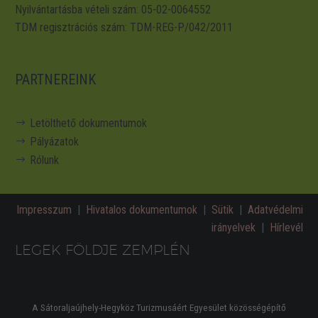
Nyilvántartásba vételi szám: 05-02-0064552
TDM regisztrációs szám: TDM-REG-P/042/2011
PARTNEREINK
Letölthető dokumentumok
Pályázatok
Rólunk
Impresszum
|
Hivatalos dokumentumok
|
Sütik
|
Adatvédelmi
irányelvek
|
Hírlevél
LEGEK FÖLDJE ZEMPLÉN
A Sátoraljaújhely-Hegyköz Turizmusáért Egyesület közösségépítő