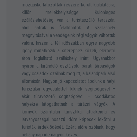
mozgáskorlátozottak részére került kialakításra,
külön mellékhelyiséggel. Különleges
szálláslehetőség van a turistaszálló teraszán,
ahol sátrak is felállíthatók. A szálláshely
megnyitásával a vendégeink régi vágyát váltottuk
valóra, hiszen a téli időszakban egyre nagyobb
igény mutatkozik a síterephez közeli, elérhető
áron foglalható szálláshely iránt. Ugyanakkor
nyáron a kiránduló osztályok, baráti társaságok
vagy családok szállnak meg itt, a kalandpark alsó
állomásán. Nagyon jó kapcsolatot ápolunk a helyi
turisztikai egyesülettel, kiknek segítségével –
akár túravezető segítségével – csodálatos
helyekre látogathatnak a túrázni vágyók. A
környék számtalan turisztikai attrakciója és
látványosságai hosszú időre képesek lekötni a
turisták érdeklődését. Ezért előre szólunk, hogy
néhány nap ide nagyon kevés.