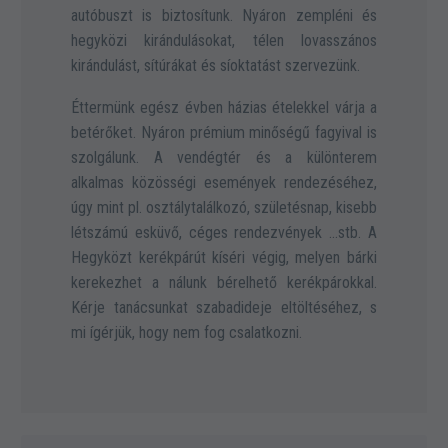
autóbuszt is biztosítunk. Nyáron zempléni és
hegyközi kirándulásokat, télen lovasszános
kirándulást, sítúrákat és síoktatást szervezünk.
Éttermünk egész évben házias ételekkel várja a
betérőket. Nyáron prémium minőségű fagyival is
szolgálunk. A vendégtér és a különterem
alkalmas közösségi események rendezéséhez,
úgy mint pl. osztálytalálkozó, születésnap, kisebb
létszámú esküvő, céges rendezvények …stb. A
Hegyközt kerékpárút kíséri végig, melyen bárki
kerekezhet a nálunk bérelhető kerékpárokkal.
Kérje tanácsunkat szabadideje eltöltéséhez, s
mi ígérjük, hogy nem fog csalatkozni.