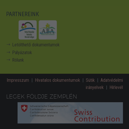
PARTNEREINK
Letölthető dokumentumok
Pályázatok
Rólunk
Impresszum
|
Hivatalos dokumentumok
|
Sütik
|
Adatvédelmi
irányelvek
|
Hírlevél
LEGEK FÖLDJE ZEMPLÉN