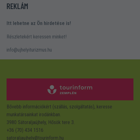
REKLÁM
Itt lehetne az Ön hirdetése is!
Részletekért keressen minket!
info@ujhelyiturizmus.hu
Bővebb információkért (szállás, szolgáltatás), keresse
munkatársainkat irodánkban.
3980 Sátoraljaújhely, Hősök tere 3.
+36 (70) 434 1516
satoraljaujhely@tourinform.hu