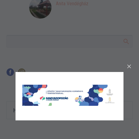
Anita Vendégház
HÍRLEVELET SZERETNÉK