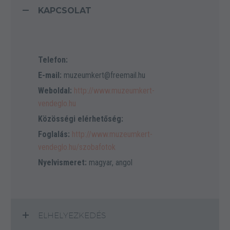
KAPCSOLAT
Telefon:
E-mail:
muzeumkert@freemail.hu
Weboldal:
http://www.muzeumkert-
vendeglo.hu
Közösségi elérhetőség:
Foglalás:
http://www.muzeumkert-
vendeglo.hu/szobafotok
Nyelvismeret:
magyar, angol
ELHELYEZKEDÉS