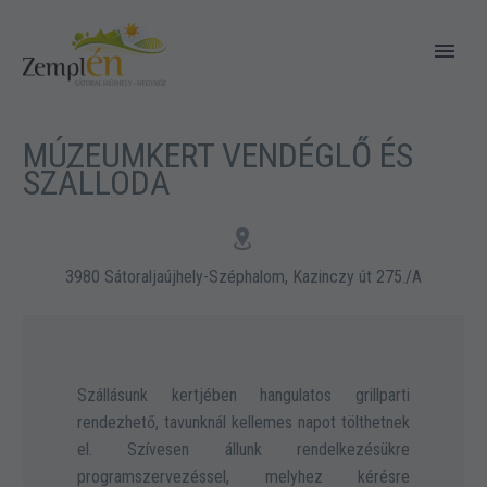
MÚZEUMKERT VENDÉGLŐ ÉS
SZÁLLODA


3980 Sátoraljaújhely-Széphalom, Kazinczy út 275./A
Szállásunk kertjében hangulatos grillparti
rendezhető, tavunknál kellemes napot tölthetnek
el. Szívesen állunk rendelkezésükre
programszervezéssel, melyhez kérésre