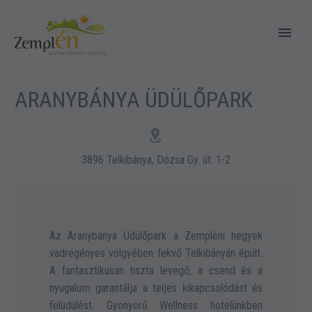
ARANYBÁNYA ÜDÜLŐPARK


3896 Telkibánya, Dózsa Gy. út. 1-2
Az Aranybánya Üdülőpark a Zempléni hegyek
vadregényes völgyében fekvő Telkibányán épült.
A fantasztikusan tiszta levegő, a csend és a
nyugalom garantálja a teljes kikapcsolódást és
felüdülést. Gyönyörű Wellness hotelünkben