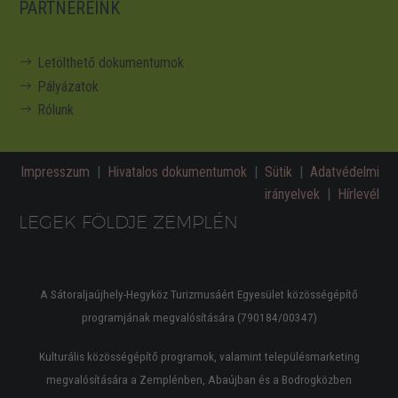
PARTNEREINK
Letölthető dokumentumok
Pályázatok
Rólunk
Impresszum
|
Hivatalos dokumentumok
|
Sütik
|
Adatvédelmi
irányelvek
|
Hírlevél
LEGEK FÖLDJE ZEMPLÉN
A Sátoraljaújhely-Hegyköz Turizmusáért Egyesület közösségépítő
programjának megvalósítására (790184/00347)
Kulturális közösségépítő programok, valamint településmarketing
megvalósítására a Zemplénben, Abaújban és a Bodrogközben