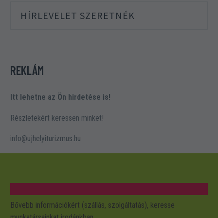
HÍRLEVELET SZERETNÉK
REKLÁM
Itt lehetne az Ön hirdetése is!
Részletekért keressen minket!
info@ujhelyiturizmus.hu
Bővebb információkért (szállás, szolgáltatás), keresse
munkatársainkat irodánkban.