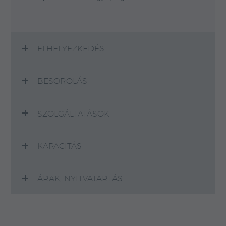
ELHELYEZKEDÉS
BESOROLÁS
SZOLGÁLTATÁSOK
KAPACITÁS
ÁRAK, NYITVATARTÁS