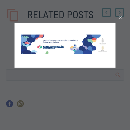
RELATED POSTS
Megyer Ifjúsági tábor