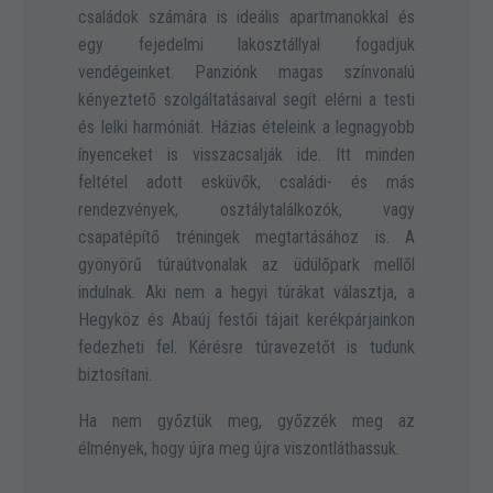
családok számára is ideális apartmanokkal és
egy fejedelmi lakosztállyal fogadjuk
vendégeinket. Panziónk magas színvonalú
kényeztető szolgáltatásaival segít elérni a testi
és lelki harmóniát. Házias ételeink a legnagyobb
ínyenceket is visszacsalják ide. Itt minden
feltétel adott esküvők, családi- és más
rendezvények, osztálytalálkozók, vagy
csapatépítő tréningek megtartásához is. A
gyönyörű túraútvonalak az üdülőpark mellől
indulnak. Aki nem a hegyi túrákat választja, a
Hegyköz és Abaúj festői tájait kerékpárjainkon
fedezheti fel. Kérésre túravezetőt is tudunk
biztosítani.
Ha nem győztük meg, győzzék meg az
élmények, hogy újra meg újra viszontláthassuk.