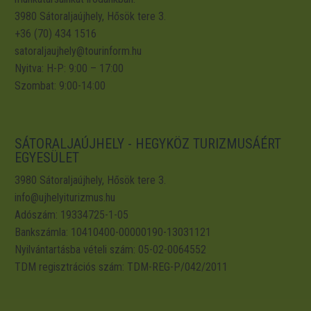
3980 Sátoraljaújhely, Hősök tere 3.
+36 (70) 434 1516
satoraljaujhely@tourinform.hu
Nyitva: H-P: 9:00 – 17:00
Szombat: 9:00-14:00
SÁTORALJAÚJHELY - HEGYKÖZ TURIZMUSÁÉRT
EGYESÜLET
3980 Sátoraljaújhely, Hősök tere 3.
info@ujhelyiturizmus.hu
Adószám: 19334725-1-05
Bankszámla: 10410400-00000190-13031121
Nyilvántartásba vételi szám: 05-02-0064552
TDM regisztrációs szám: TDM-REG-P/042/2011