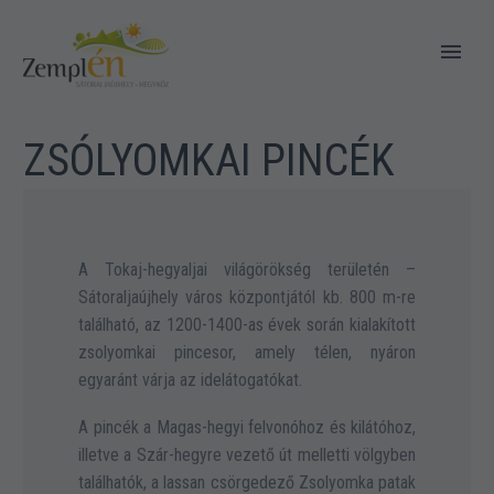
ZSÓLYOMKAI PINCÉK
A Tokaj-hegyaljai világörökség területén –
Sátoraljaújhely város központjától kb. 800 m-re
található, az 1200-1400-as évek során kialakított
zsolyomkai pincesor, amely télen, nyáron
egyaránt várja az idelátogatókat.
A pincék a Magas-hegyi felvonóhoz és kilátóhoz,
illetve a Szár-hegyre vezető út melletti völgyben
találhatók, a lassan csörgedező Zsolyomka patak