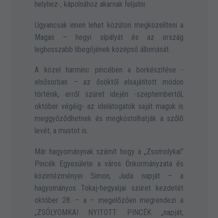
helyhez-, kápolnához akarnak feljutni.
Ugyancsak innen lehet közúton megközelíteni a
Magas – hegyi sípályát és az ország
leghosszabb libegőjének középső állomását.
A közel harminc pincében a borkészítése -
elsősorban – az ősöktől elsajátított módon
történik, erről szüret idején -szeptembertől,
október végéig- az idelátogatók saját maguk is
meggyőződhetnek és megkóstolhatják a szőlő
levét, a mustot is.
Már hagyománynak számít hogy a „Zsomolykai”
Pincék Egyesülete a város Önkormányzata és
közintézményei Simon, Juda napját – a
hagyományos Tokaj-hegyaljai szüret kezdetét
október 28. – a – megelőzően megrendezi a
„ZSÓLYOMKAI NYITOTT PINCÉK „napját,