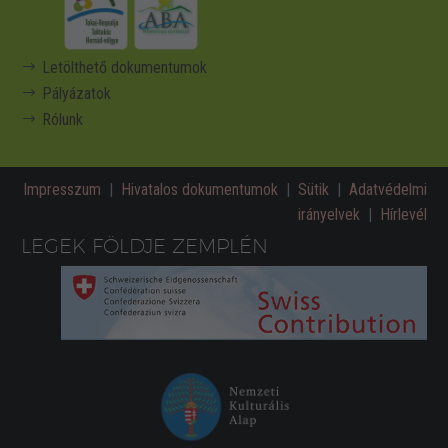
Letölthető dokumentumok
Pályázatok
Rólunk
Impresszum
|
Hivatalos dokumentumok
|
Sütik
|
Adatvédelmi
irányelvek
|
Hírlevél
LEGEK FÖLDJE ZEMPLÉN