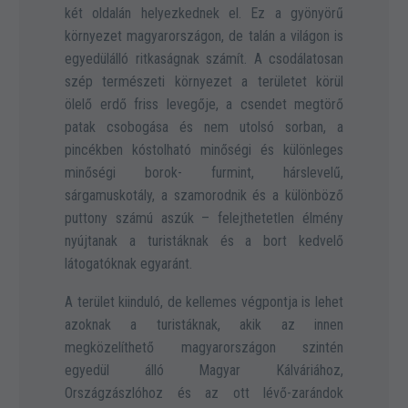
két oldalán helyezkednek el. Ez a gyönyörű
környezet magyarországon, de talán a világon is
egyedülálló ritkaságnak számít. A csodálatosan
szép természeti környezet a területet körül
ölelő erdő friss levegője, a csendet megtörő
patak csobogása és nem utolsó sorban, a
pincékben kóstolható minőségi és különleges
minőségi borok- furmint, hárslevelű,
sárgamuskotály, a szamorodnik és a különböző
puttony számú aszúk – felejthetetlen élmény
nyújtanak a turistáknak és a bort kedvelő
látogatóknak egyaránt.
A terület kiinduló, de kellemes végpontja is lehet
azoknak a turistáknak, akik az innen
megközelíthető magyarországon szintén
egyedül álló Magyar Kálváriához,
Országzászlóhoz és az ott lévő-zarándok