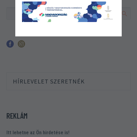
HÍRLEVELET SZERETNÉK
REKLÁM
Itt lehetne az Ön hirdetése is!