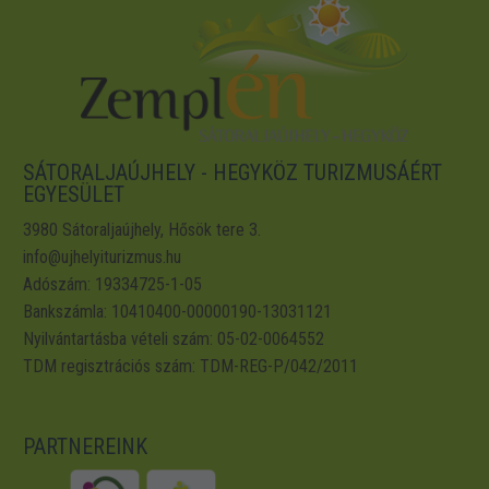
SÁTORALJAÚJHELY - HEGYKÖZ TURIZMUSÁÉRT
EGYESÜLET
3980 Sátoraljaújhely, Hősök tere 3.
info@ujhelyiturizmus.hu
Adószám: 19334725-1-05
Bankszámla: 10410400-00000190-13031121
Nyilvántartásba vételi szám: 05-02-0064552
TDM regisztrációs szám: TDM-REG-P/042/2011
PARTNEREINK