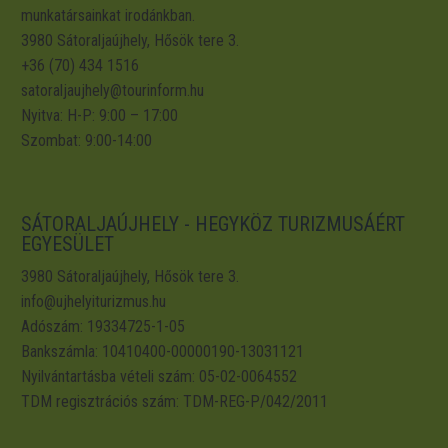
munkatársainkat irodánkban.
3980 Sátoraljaújhely, Hősök tere 3.
+36 (70) 434 1516
satoraljaujhely@tourinform.hu
Nyitva: H-P: 9:00 – 17:00
Szombat: 9:00-14:00
SÁTORALJAÚJHELY - HEGYKÖZ TURIZMUSÁÉRT
EGYESÜLET
3980 Sátoraljaújhely, Hősök tere 3.
info@ujhelyiturizmus.hu
Adószám: 19334725-1-05
Bankszámla: 10410400-00000190-13031121
Nyilvántartásba vételi szám: 05-02-0064552
TDM regisztrációs szám: TDM-REG-P/042/2011