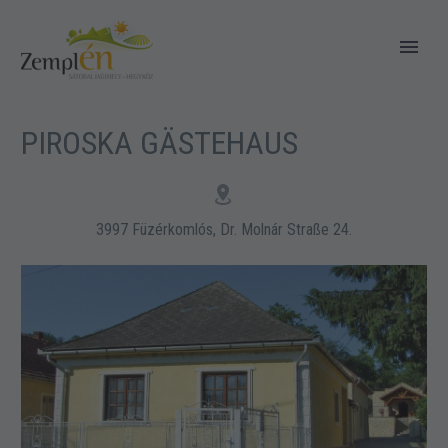
PIROSKA GÄSTEHAUS


3997 Füzérkomlós, Dr. Molnár Straße 24.