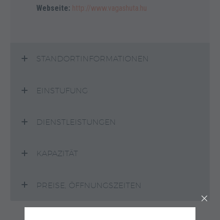
Webseite:
http://www.vagashuta.hu
STANDORTINFORMATIONEN
EINSTUFUNG
DIENSTLEISTUNGEN
KAPAZITÄT
PREISE, ÖFFNUNGSZEITEN