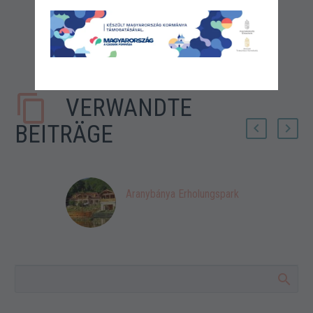
VERWANDTE
BEITRÄGE
Aranybánya Erholungspark