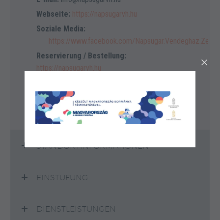
Webseite:
https://napsugarvh.hu
Soziale Media:
https://www.facebook.com/Napsugar.Vendeghaz.Zemp
Reservierung / Bestellung:
https://napsugarvh.hu
Sprachkentnisse:
ungarisch, englisch, deutsch,
slowakisch
STANDORTINFORMATIONEN
EINSTUFUNG
DIENSTLEISTUNGEN