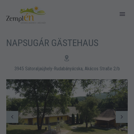
NAPSUGÁR GÄSTEHAUS


3945 Sátoraljaújhely-Rudabányácska, Akácos Straße 2/b