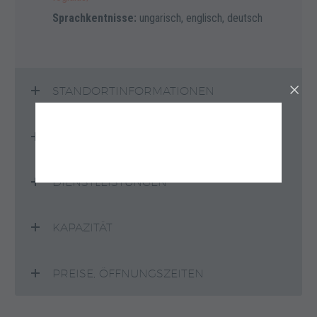
Sprachkentnisse:
ungarisch, englisch, deutsch
STANDORTINFORMATIONEN
EINSTUFUNG
DIENSTLEISTUNGEN
KAPAZITÄT
PREISE, ÖFFNUNGSZEITEN