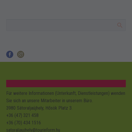
Hegyalja Gästehaus
Csillagfény Pension und Restaurant
Múzeumkert Restaurant und Hotel
Jugendcamp
Sátoraljaújhely
Jagdhaus in Vilyipuszta
Für weitere Informationen (Unterkunft, Dienstleistungen) wenden
Skischule Sátoraljaújhely
Sie sich an unsere Mitarbeiter in unserem Büro.
3980 Sátoraljaújhely, Hősök Platz 3.
Zempléni Szálláshely
+36 (47) 321 458
+36 (70) 434 1516
Zsolt Obráz Imker Dozent
satoraljaujhely@tourinform.hu