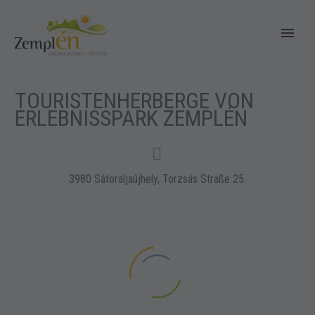
TOURISTENHERBERGE VON
ERLEBNISSPARK ZEMPLÉN


3980 Sátoraljaújhely, Torzsás Straße 25.