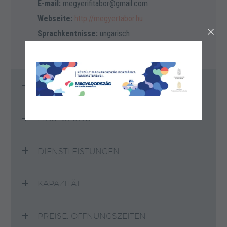
E-mail:
megyerifitabor@gmail.com
Webseite:
http://megyertabor.hu
Sprachkentnisse:
ungarisch
STANDORTINFORMATIONEN
EINSTUFUNG
DIENSTLEISTUNGEN
KAPAZITÄT
PREISE, ÖFFNUNGSZEITEN